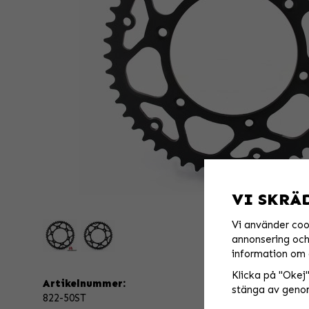
VI SKRÄ
Vi använder coo
annonsering och 
information om 
Klicka på "Okej" 
Artikelnummer:
stänga av genom
822-50ST