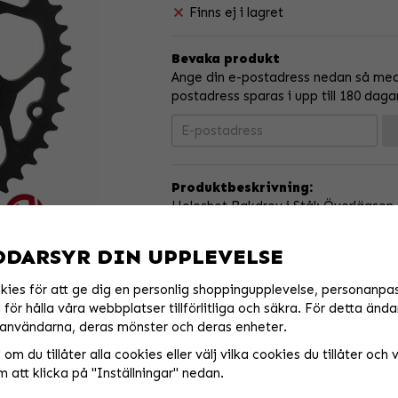
Finns ej i lagret
Bevaka produkt
Ange din e-postadress nedan så medde
postadress sparas i upp till 180 daga
Produktbeskrivning:
Holeshot Bakdrev i Stål: Överlägsen K
Erövra terrängen med Holeshots bakdrev
DDARSYR DIN UPPLEVELSE
överträffa OEM-specifikationer.
Tandprofilen minskar kedjeslag vilket
kies för att ge dig en personlig shoppingupplevelse, personanpa
smidigare acceleration.
för hålla våra webbplatser tillförlitliga och säkra. För detta ända
Dreven är laserskurna i med en lättvi
användarna, deras mönster och deras enheter.
vridstyvheten.
om du tillåter alla cookies eller välj vilka cookies du tillåter och vi
De är också skurna med otroligt snäv
 att klicka på "Inställningar" nedan.
Kraftfullt rostfritt stål ger pålitlig