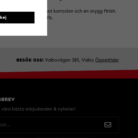
 drev utmärkt skydd mot korrosion och en snygg finish.
kej
t till överkommligt pris.
BESÖK OSS!
Valbovägen 385, Valbo
Öppettider
SBREV
v våra bästa erbjudanden & nyheter!