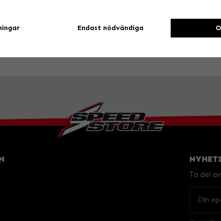
uppgradering.
Med en svart lackerad yta ger dessa
ningar
Endast nödvändiga
O
Holeshot är synonymt med hög kvalite
N
NYHET
Ta del a