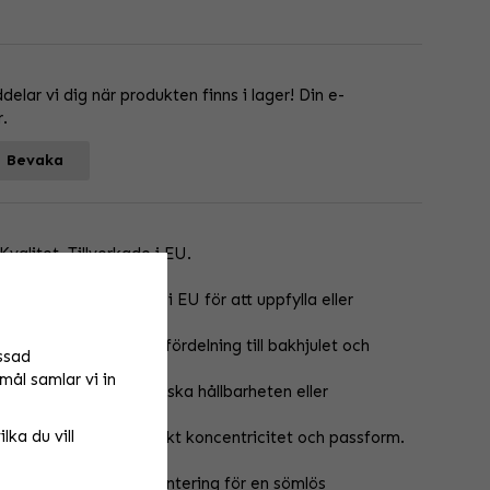
lar vi dig när produkten finns i lager! Din e-
r.
Bevaka
valitet, Tillverkade i EU.
 i stål  tillverkade i EU för att uppfylla eller
 ger en jämnare kraftfördelning till bakhjulet och
ssad
mål samlar vi in
ktsdesign utan att minska hållbarheten eller
lka du vill
a toleranser för perfekt koncentricitet och passform.
 prestanda, med enkel montering för en sömlös