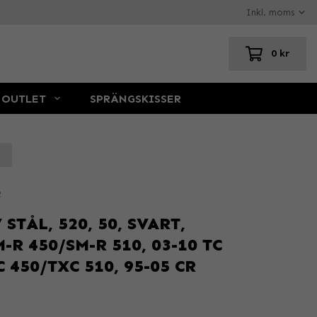
0 kr
OUTLET
SPRÄNGSKISSER
R
TÅL, 520, 50, SVART,
R 450/SM-R 510, 03-10 TC
C 450/TXC 510, 95-05 CR