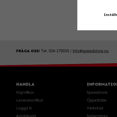
Inställ
FRÅGA OSS!
Tel. 026-270030 /
info@speedstore.nu
HANDLA
INFORMATIO
Köpvillkor
Speedstore
Leveransvillkor
Öppettider
Logga in
Verkstad
Avtalskund
Nyhetsbrev