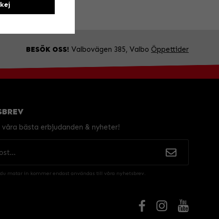
kej
BESÖK OSS!
Valbovägen 385, Valbo
Öppettider
SBREV
v våra bästa erbjudanden & nyheter!
 du matar in kommer endast användas till våra nyhetsbrev.