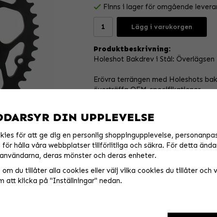
Finns i lager för omgående levera
Lägg i varukorgen
Produktbeskrivning:
Holeshot Bakdrev i Stål: Överlägsen K
Erövra terrängen med Holeshots bakdrev
överträffa OEM-specifikationer.
Tandprofilen minskar kedjeslag vilket
smidigare acceleration.
DDARSYR DIN UPPLEVELSE
Dreven är laserskurna i med en lättvi
vridstyvheten.
kies för att ge dig en personlig shoppingupplevelse, personanpa
De är också skurna med otroligt snäv
för hålla våra webbplatser tillförlitliga och säkra. För detta ända
användarna, deras mönster och deras enheter.
Kraftfullt rostfritt stål ger pålitlig
om du tillåter alla cookies eller välj vilka cookies du tillåter och vi
uppgradering.
 att klicka på "Inställningar" nedan.
Med en svart lackerad yta ger dessa
Holeshot är synonymt med hög kvalite