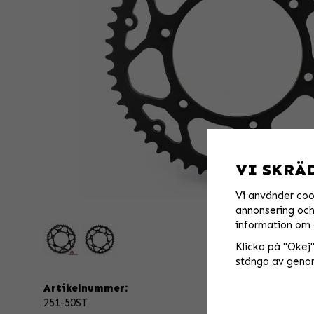
VI SKRÄ
Vi använder coo
annonsering och 
information om 
Klicka på "Okej" 
stänga av genom
Artikelnummer:
251-50ST