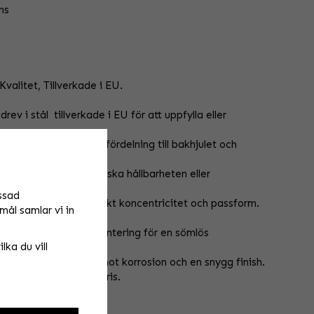
ns
valitet, Tillverkade i EU.
 i stål  tillverkade i EU för att uppfylla eller
 ger en jämnare kraftfördelning till bakhjulet och
ktsdesign utan att minska hållbarheten eller
ssad
a toleranser för perfekt koncentricitet och passform.
mål samlar vi in
 prestanda, med enkel montering för en sömlös
lka du vill
 drev utmärkt skydd mot korrosion och en snygg finish.
t till överkommligt pris.