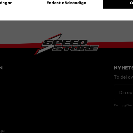
ningar
Endast nödvändiga
O
N
NYHET
Ta del a
De uppgifter
gar