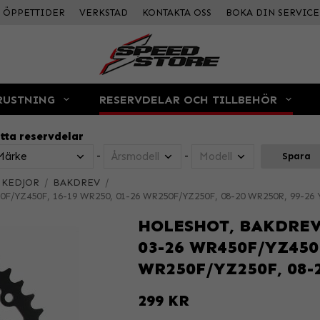
ÖPPETTIDER
VERKSTAD
KONTAKTA OSS
BOKA DIN SERVICE
RUSTNING
RESERVDELAR OCH TILLBEHÖR
tta reservdelar
-
-
Spara
 KEDJOR
/
BAKDREV
/
50F/YZ450F, 16-19 WR250, 01-26 WR250F/YZ250F, 08-20 WR250R, 99-26 
HOLESHOT, BAKDREV 
03-26 WR450F/YZ450F
WR250F/YZ250F, 08-2
299 KR