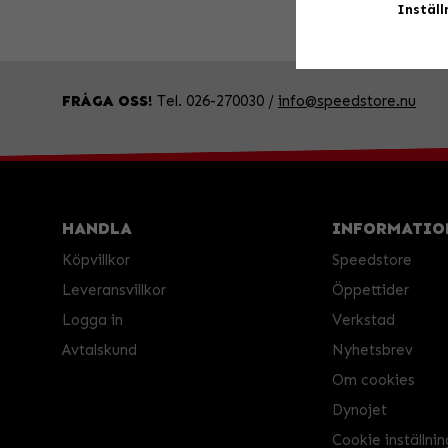
Inställ
FRÅGA OSS!
Tel. 026-270030 /
info@speedstore.nu
HANDLA
INFORMATIO
Köpvillkor
Speedstore
Leveransvillkor
Öppettider
Logga in
Verkstad
Avtalskund
Nyhetsbrev
Om cookies
Dynojet
Cookie inställnin