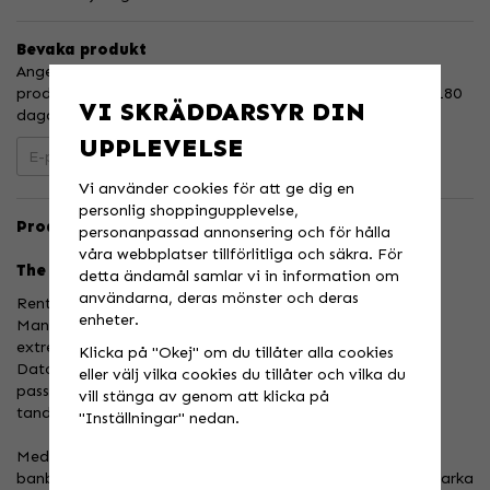
Bevaka produkt
Ange din e-postadress nedan så meddelar vi dig när
produkten finns i lager! Din e-postadress sparas i upp till 180
VI SKRÄDDARSYR DIN
dagar.
UPPLEVELSE
Bevaka
Vi använder cookies för att ge dig en
personlig shoppingupplevelse,
Produktbeskrivning:
personanpassad annonsering och för hålla
våra webbplatser tillförlitliga och säkra. För
The #1 chainwheel in motocross & supercross
detta ändamål samlar vi in information om
användarna, deras mönster och deras
Renthal UltraLight bakdrevl är CNC-bearbetade i
enheter.
Manchester, Storbritannien från 7075 T6 aluminium till
extremt snäva toleranser, 66% lättare än stål.
Klicka på "Okej" om du tillåter alla cookies
Datorkonstruerad och testad för att säkerställa en exakt
eller välj vilka cookies du tillåter och vilka du
passform, koncentricitet och lastfördelning med
vill stänga av genom att klicka på
tandprofilering för att ge maximal kraftöverföring.
"Inställningar" nedan.
Med Renthals kombination av höghållfast basmaterial,
banbrytande tillverkningsmetoder och exceptionella slitstarka