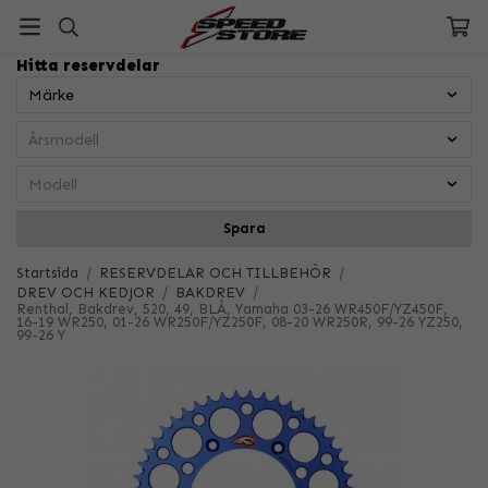
Hitta reservdelar
Spara
Startsida
/
RESERVDELAR OCH TILLBEHÖR
/
DREV OCH KEDJOR
/
BAKDREV
/
Renthal, Bakdrev, 520, 49, BLÅ, Yamaha 03-26 WR450F/YZ450F,
16-19 WR250, 01-26 WR250F/YZ250F, 08-20 WR250R, 99-26 YZ250,
99-26 Y