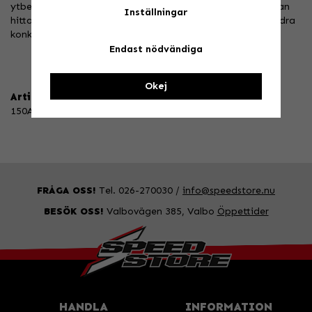
ytbehandlingar är det tydligt att Renthals lätta aludrev kan
Inställningar
hittas på bakhjulen på fler fabriksracemaskiner än alla andra
konkurrerande märken tillsammans.
Endast nödvändiga
Okej
Artikelnummer:
150A-520-49BL
FRÅGA OSS!
Tel. 026-270030 /
info@speedstore.nu
BESÖK OSS!
Valbovägen 385, Valbo
Öppettider
HANDLA
INFORMATION