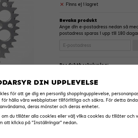
Finns ej i lagret
Bevaka produkt
Ange din e-postadress nedan så medde
postadress sparas i upp till 180 daga
Produktbeskrivning:
The #1 chainwheel in motocross 
DDARSYR DIN UPPLEVELSE
Renthal UltraLight bakdrevl är CNC-
kies för att ge dig en personlig shoppingupplevelse, personanpa
aluminium till extremt snäva tolerans
för hålla våra webbplatser tillförlitliga och säkra. För detta ända
Datorkonstruerad och testad för att 
användarna, deras mönster och deras enheter.
lastfördelning med tandprofilering f
om du tillåter alla cookies eller välj vilka cookies du tillåter och vi
Med Renthals kombination av höghåll
 att klicka på "Inställningar" nedan.
och exceptionella slitstarka ytbehand
hittas på bakhjulen på fler fabriksr