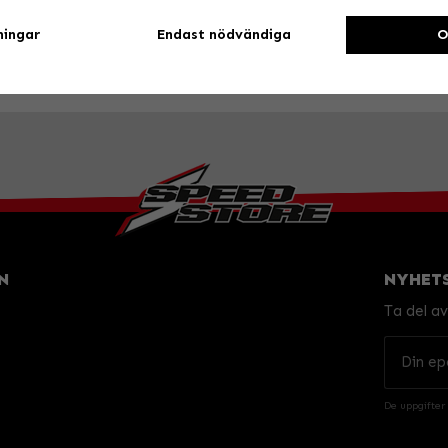
tillsammans.
ningar
Endast nödvändiga
O
N
NYHET
Ta del a
De uppgifter