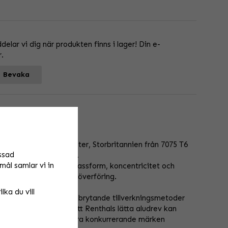
lar vi dig när produkten finns i lager! Din e-
r.
Bevaka
& supercross
bearbetade i Manchester, Storbritannien från 7075 T6
ssad
er, 66% lättare än stål.
mål samlar vi in
säkerställa en exakt passform, koncentricitet och
ör att ge maximal kraftöverföring.
lka du vill
fast basmaterial, banbrytande tillverkningsmetoder
lingar är det tydligt att Renthals lätta aludrev kan
acemaskiner än alla andra konkurrerande märken