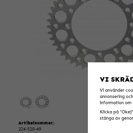
VI SKRÄ
Vi använder coo
annonsering och 
information om 
Klicka på "Okej" 
stänga av genom
Artikelnummer:
224-520-49