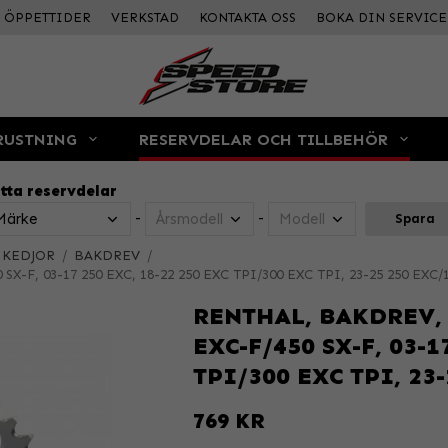
ÖPPETTIDER
VERKSTAD
KONTAKTA OSS
BOKA DIN SERVICE
RUSTNING
RESERVDELAR OCH TILLBEHÖR
tta reservdelar
-
-
Spara
 KEDJOR
/
BAKDREV
/
 SX-F, 03-17 250 EXC, 18-22 250 EXC TPI/300 EXC TPI, 23-25 250 EXC/
RENTHAL, BAKDREV, 5
EXC-F/450 SX-F, 03-1
TPI/300 EXC TPI, 23
769 KR