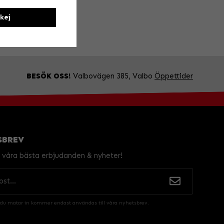
kej
BESÖK OSS!
Valbovägen 385, Valbo
Öppettider
SBREV
v våra bästa erbjudanden & nyheter!
 du matar in kommer endast användas till våra nyhetsbrev.