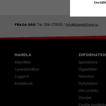
Inställ
FRÅGA OSS!
Tel. 026-270030 /
info@speedstore.nu
HANDLA
INFORMATIO
Köpvillkor
Speedstore
Leveransvillkor
Öppettider
Logga in
Verkstad
Avtalskund
Nyhetsbrev
Om cookies
Dynojet
Cookie inställnin