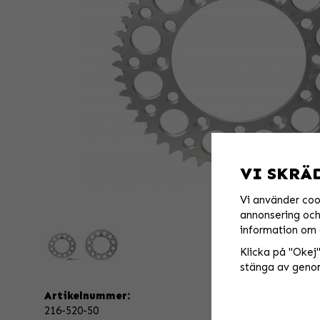
VI SKRÄ
Vi använder coo
annonsering och 
information om 
Klicka på "Okej" 
stänga av genom
Artikelnummer:
216-520-50