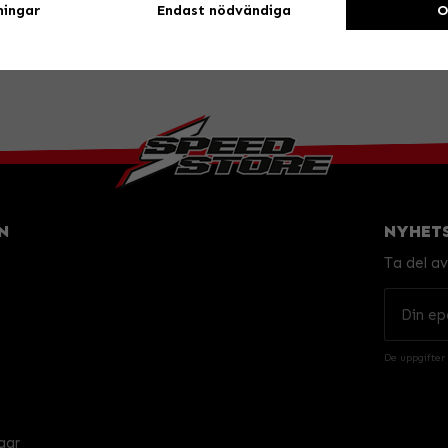
ningar
Endast nödvändiga
O
N
NYHET
Ta del a
De uppgifter
gar