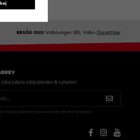
kej
BESÖK OSS!
Valbovägen 385, Valbo
Öppettider
SBREV
v våra bästa erbjudanden & nyheter!
 du matar in kommer endast användas till våra nyhetsbrev.