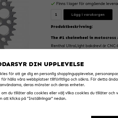
Finns i lager för omgående levera
Lägg i varukorgen
Produktbeskrivning:
The #1 chainwheel in motocross 
Renthal UltraLight bakdrevl är CNC-
aluminium till extremt snäva tolerans
Datorkonstruerad och testad för att 
lastfördelning med tandprofilering f
DDARSYR DIN UPPLEVELSE
Med Renthals kombination av höghåll
kies för att ge dig en personlig shoppingupplevelse, personanpa
och exceptionella slitstarka ytbehand
för hålla våra webbplatser tillförlitliga och säkra. För detta ända
hittas på bakhjulen på fler fabriksr
användarna, deras mönster och deras enheter.
tillsammans.
om du tillåter alla cookies eller välj vilka cookies du tillåter och vi
 att klicka på "Inställningar" nedan.