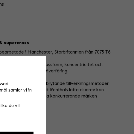
ns
& supercross
bearbetade i Manchester, Storbritannien från 7075 T6
er, 66% lättare än stål.
säkerställa en exakt passform, koncentricitet och
ör att ge maximal kraftöverföring.
fast basmaterial, banbrytande tillverkningsmetoder
ssad
lingar är det tydligt att Renthals lätta aludrev kan
mål samlar vi in
acemaskiner än alla andra konkurrerande märken
lka du vill