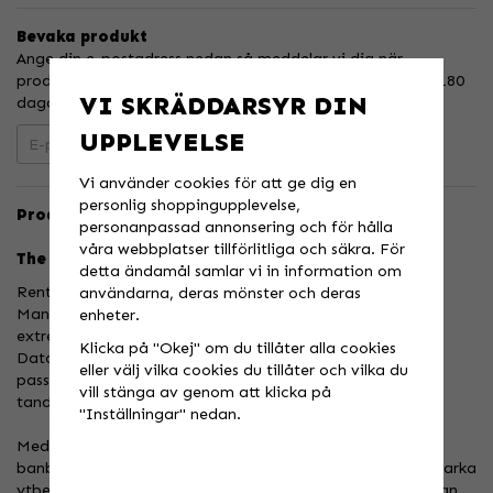
Bevaka produkt
Ange din e-postadress nedan så meddelar vi dig när
produkten finns i lager! Din e-postadress sparas i upp till 180
VI SKRÄDDARSYR DIN
dagar.
UPPLEVELSE
Bevaka
Vi använder cookies för att ge dig en
personlig shoppingupplevelse,
Produktbeskrivning:
personanpassad annonsering och för hålla
våra webbplatser tillförlitliga och säkra. För
The #1 chainwheel in motocross & supercross
detta ändamål samlar vi in information om
Renthal UltraLight bakdrevl är CNC-bearbetade i
användarna, deras mönster och deras
Manchester, Storbritannien från 7075 T6 aluminium till
enheter.
extremt snäva toleranser, 66% lättare än stål.
Klicka på "Okej" om du tillåter alla cookies
Datorkonstruerad och testad för att säkerställa en exakt
eller välj vilka cookies du tillåter och vilka du
passform, koncentricitet och lastfördelning med
vill stänga av genom att klicka på
tandprofilering för att ge maximal kraftöverföring.
"Inställningar" nedan.
Med Renthals kombination av höghållfast basmaterial,
banbrytande tillverkningsmetoder och exceptionella slitstarka
ytbehandlingar är det tydligt att Renthals lätta aludrev kan