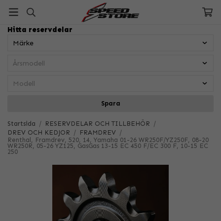
Hitta reservdelar
Spara
Startsida
/
RESERVDELAR OCH TILLBEHÖR
/
DREV OCH KEDJOR
/
FRAMDREV
/
Renthal, Framdrev, 520, 14, Yamaha 01-26 WR250F/YZ250F, 08-20
WR250R, 05-26 YZ125, GasGas 13-15 EC 450 F/EC 300 F, 10-15 EC
250