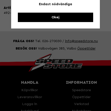
Endast nödvändiga
Artikelnummer:
492-520-14
Okej
FRÅGA OSS!
Tel. 026-270030 /
info@speedstore.nu
BESÖK OSS!
Valbovägen 385, Valbo
Öppettider
HANDLA
INFORMATION
Köpvillkor
Speedstore
Leveransvillkor
Öppettider
Logga in
Verkstad
Avtalskund
Nyhetsbrev