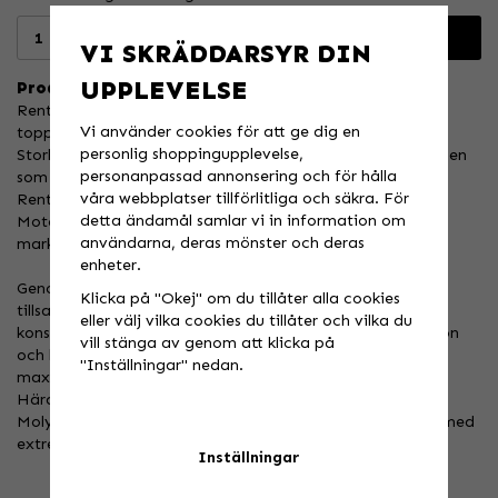
Lägg i varukorgen
VI SKRÄDDARSYR DIN
UPPLEVELSE
Produktbeskrivning:
Renthal Front Chainwheels är noggrant tillverkade i deras
Vi använder cookies för att ge dig en
toppmoderna produktionsanläggning i Manchester,
personlig shoppingupplevelse,
Storbritannien, med endast de högsta kvalitetsråmaterialen
personanpassad annonsering och för hålla
som finns tillgängliga.
våra webbplatser tillförlitliga och säkra. För
Renthal Ultralight Chainwheels väljs av fler Factory
detta ändamål samlar vi in information om
Motocross- och Supercrossteam än någon annan på
användarna, deras mönster och deras
marknaden.
enheter.
Genom att använda avancerad datoringenjörskonst
Klicka på "Okej" om du tillåter alla cookies
tillsammans med CNC-bearbetning uppnår Renthal
eller välj vilka cookies du tillåter och vilka du
konsekvent perfekt koncentricitet, passform, lastdispersion
vill stänga av genom att klicka på
och kompromisslös styrka samtidigt som man säkerställer
"Inställningar" nedan.
maximal kraftöverföring från varje drev som produceras.
Härdat och kärnraffinerat 655M13 Nickel Chrome
Molybdenum-stål och precisions-CNC-maskinbearbetat med
extremt snäva toleranser för maximal livslängd.
Inställningar