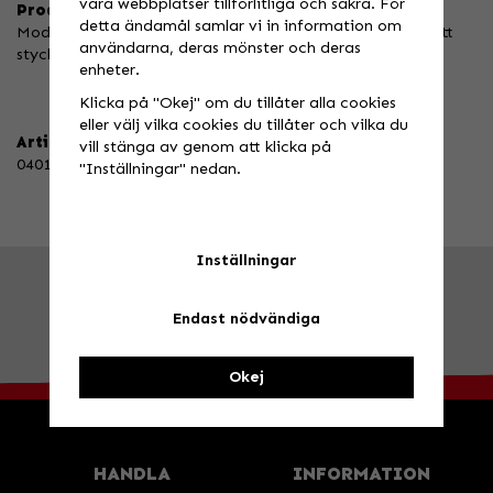
våra webbplatser tillförlitliga och säkra. För
Produktbeskrivning:
detta ändamål samlar vi in information om
Modellanpassad dödarknapp i aluminium, CNC-fräst ur ett
användarna, deras mönster och deras
stycke.
enheter.
Klicka på "Okej" om du tillåter alla cookies
eller välj vilka cookies du tillåter och vilka du
Artikelnummer:
vill stänga av genom att klicka på
040108
"Inställningar" nedan.
Inställningar
FRÅGA OSS!
Tel. 026-270030 /
info@speedstore.nu
Endast nödvändiga
BESÖK OSS!
Valbovägen 385, Valbo
Öppettider
Okej
HANDLA
INFORMATION