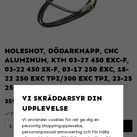
HOLESHOT, DÖDARKNAPP, CNC
ALUMINUM, KTM 03-27 450 EXC-F,
03-22 450 SX-F, 03-17 250 EXC, 18-
22 250 EXC TPI/300 EXC TPI, 23-25
250
VI SKRÄDDARSYR DIN
359 KR
UPPLEVELSE
Finns i lager för omgående leverans
Vi använder cookies för att ge dig en
personlig shoppingupplevelse,
Lägg i varukorgen
personanpassad annonsering och för hålla