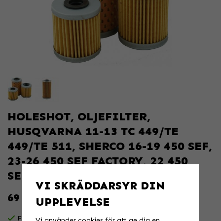
HOLESHOT, OLJEFILTER,
HUSQVARNA 11-13 TC 449/TE
449/TE 511, SHERCO 16-19 450 SEF,
23-26 450 SEF FACTORY, 22 450
SEF-FACTORY, 20-
VI SKRÄDDARSYR DIN
69 KR
UPPLEVELSE
Finns i lager för omgående leverans
Vi använder cookies för att ge dig en