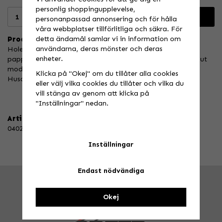
personlig shoppingupplevelse,
Lägg i varukorgen
personanpassad annonsering och för hålla
våra webbplatser tillförlitliga och säkra. För
detta ändamål samlar vi in information om
Produktbeskrivning:
användarna, deras mönster och deras
Holeshot Oljefilter är tillverkade av högkvalitativt
enheter.
pappersmaterial och vid tillverkningen används den absolut
modernaste produktionsteknologin.
Klicka på "Okej" om du tillåter alla cookies
Husqvarna 7715456 / Sherco 0116
eller välj vilka cookies du tillåter och vilka du
vill stänga av genom att klicka på
"Inställningar" nedan.
Artikelnummer:
040297
Inställningar
Endast nödvändiga
FRÅGA OSS!
Tel. 026-270030 /
info@speedstore.nu
Okej
BESÖK OSS!
Valbovägen 385, Valbo
Öppettider