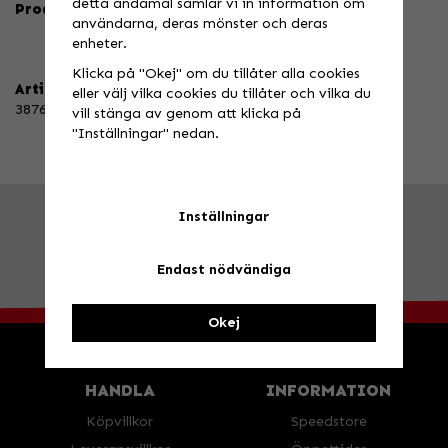
detta ändamål samlar vi in information om
Produktbeskrivning:
användarna, deras mönster och deras
enheter.
Klicka på "Okej" om du tillåter alla cookies
Artikelnummer:
eller välj vilka cookies du tillåter och vilka du
3876-56
vill stänga av genom att klicka på
"Inställningar" nedan.
Inställningar
FRÅGA OSS!
Tel. 026-270030 /
info@speedstore.nu
BESÖK OSS!
Valbovägen 385, Valbo
Öppettider
Endast nödvändiga
Okej
HANDLA
INFORMATION
Köpvillkor
Speedstore