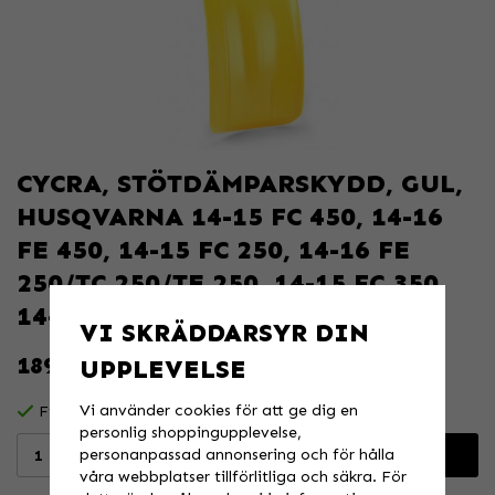
CYCRA, STÖTDÄMPARSKYDD, GUL,
HUSQVARNA 14-15 FC 450, 14-16
FE 450, 14-15 FC 250, 14-16 FE
250/TC 250/TE 250, 14-15 FC 350,
14-16
VI SKRÄDDARSYR DIN
189 KR
UPPLEVELSE
Vi använder cookies för att ge dig en
Finns i lager för omgående leverans
personlig shoppingupplevelse,
personanpassad annonsering och för hålla
Lägg i varukorgen
våra webbplatser tillförlitliga och säkra. För